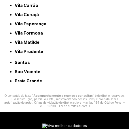
Vila Carrão
Vila Curuçá
Vila Esperança
Vila Formosa
Vila Matilde
Vila Prudente
Santos
São Vicente
Praia Grande
O conteúdo do texto "
Acompanhamento a exames e consultas
" é de direito reservado.
Sua reprodução, parcial ou total, mesmo citando nossos links, é proibida sem a
autorização do autor. Crime de violação de direito autoral – artigo 184 do Código Penal –
Lei 9610/98 - Lei de direitos autorais
.