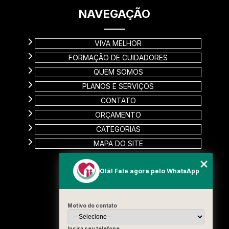
NAVEGAÇÃO
VIVA MELHOR
FORMAÇÃO DE CUIDADORES
QUEM SOMOS
PLANOS E SERVIÇOS
CONTATO
ORÇAMENTO
CATEGORIAS
MAPA DO SITE
CONTATO
Olá! Fale agora pelo WhatsApp
Rua Carinas, 356 - Jardim Estela
Santo André - SP
Motivo do contato
CEP: 09185-510
(11) 99715-3131
Insira seu telefone