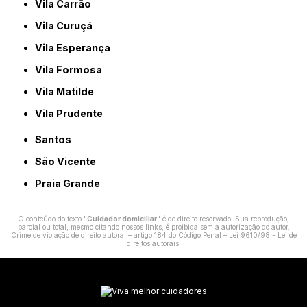
Vila Carrão
Vila Curuçá
Vila Esperança
Vila Formosa
Vila Matilde
Vila Prudente
Santos
São Vicente
Praia Grande
O conteúdo do texto "
Cuidador domiciliar
" é de direito reservado. Sua reprodução,
parcial ou total, mesmo citando nossos links, é proibida sem a autorização do autor.
Crime de violação de direito autoral – artigo 184 do Código Penal –
Lei 9610/98 - Lei de
direitos autorais
.