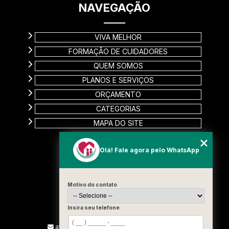
NAVEGAÇÃO
VIVA MELHOR
FORMAÇÃO DE CUIDADORES
QUEM SOMOS
PLANOS E SERVIÇOS
ORÇAMENTO
CATEGORIAS
MAPA DO SITE
CONTATO
Olá! Fale agora pelo WhatsApp
Rua Carinas, 356 - Jardim Estela
Santo André - SP
Motivo do contato
CEP: 09185-510
(11) 99715-3131
Insira seu telefone
(13) 9887-2187
atendimento@vivamelhorcuidadores.com