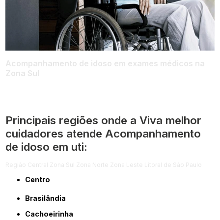
Acompanhamento de idoso em exames médicos na
Zona Sul
Principais regiões onde a Viva melhor
cuidadores atende Acompanhamento
de idoso em uti:
Região Central
Zona Sul
Zona Norte
Zona Leste
Litoral de São Paulo
Centro
Brasilândia
Cachoeirinha