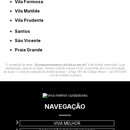
Vila Formosa
Vila Matilde
Vila Prudente
Santos
São Vicente
Praia Grande
O conteúdo do texto "
Acompanhamento de idoso em uti
" é de direito reservado. Sua
reprodução, parcial ou total, mesmo citando nossos links, é proibida sem a autorização
do autor. Crime de violação de direito autoral – artigo 184 do Código Penal –
Lei 9610/98
- Lei de direitos autorais
.
NAVEGAÇÃO
VIVA MELHOR