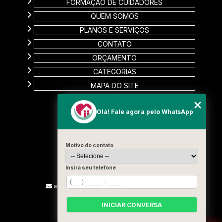
FORMAÇÃO DE CUIDADORES
QUEM SOMOS
PLANOS E SERVIÇOS
CONTATO
ORÇAMENTO
CATEGORIAS
MAPA DO SITE
CONTATO
Olá! Fale agora pelo WhatsApp
Rua Carinas, 356 - Jardim Estela
Santo André - SP
Motivo do contato
CEP: 09185-510
(11) 99715-3131
Insira seu telefone
(13) 9887-2187
atendimento@vivamelhorcuidadores.com
INICIAR CONVERSA
SIGA-NOS!