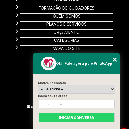
FORMAÇÃO DE CUIDADORES
QUEM SOMOS
PLANOS E SERVIÇOS
ORÇAMENTO
CATEGORIAS
MAPA DO SITE
CONTATO
Olá! Fale agora pelo WhatsApp
Rua Carinas, 356 - Jardim Estela
Santo André - SP
Motivo do contato
CEP: 09185-510
(11) 99715-3131
Insira seu telefone
(13) 9887-2187
atendimento@vivamelhorcuidadores.com
INICIAR CONVERSA
SIGA-NOS!