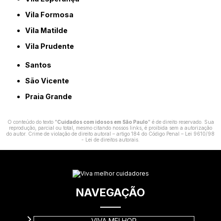
Vila Formosa
Vila Matilde
Vila Prudente
Santos
São Vicente
Praia Grande
O conteúdo do texto "
Cuidados com idosos em São Paulo
" é de direito reservado. Sua
reprodução, parcial ou total, mesmo citando nossos links, é proibida sem a autorização
do autor. Crime de violação de direito autoral – artigo 184 do Código Penal –
Lei 9610/98
- Lei de direitos autorais
.
NAVEGAÇÃO
VIVA MELHOR