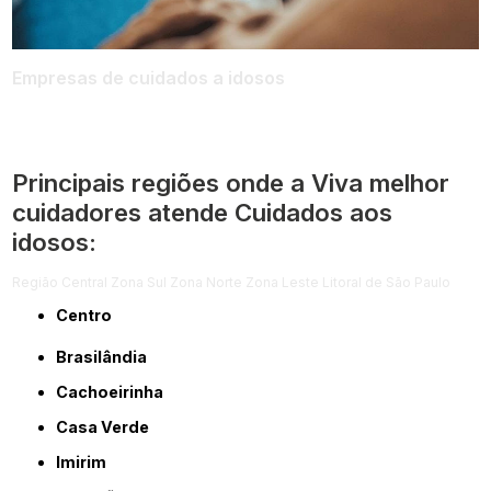
Empresas de cuidados a idosos
Principais regiões onde a Viva melhor
cuidadores atende Cuidados aos
idosos:
Região Central
Zona Sul
Zona Norte
Zona Leste
Litoral de São Paulo
Centro
Brasilândia
Cachoeirinha
Casa Verde
Imirim