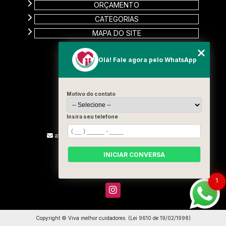
ORÇAMENTO
CATEGORIAS
MAPA DO SITE
CONTATO
Olá! Fale agora pelo WhatsApp
Rua Carinas, 356 - Jardim Estela
Santo André - SP
Motivo do contato
CEP: 09185-510
(11) 99715-3131
Insira seu telefone
(13) 9887-2187
atendimento@vivamelhorcuidadores.com
INICIAR CONVERSA
SIGA-NOS!
1
Copyright © Viva melhor cuidadores. (Lei 9610 de 19/02/1998)