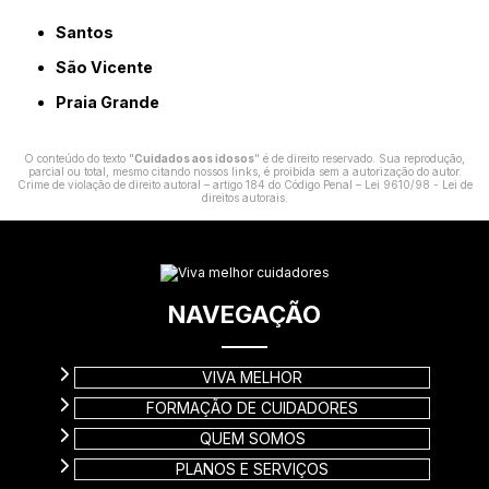
Santos
São Vicente
Praia Grande
O conteúdo do texto "
Cuidados aos idosos
" é de direito reservado. Sua reprodução,
parcial ou total, mesmo citando nossos links, é proibida sem a autorização do autor.
Crime de violação de direito autoral – artigo 184 do Código Penal –
Lei 9610/98 - Lei de
direitos autorais
.
NAVEGAÇÃO
VIVA MELHOR
FORMAÇÃO DE CUIDADORES
QUEM SOMOS
PLANOS E SERVIÇOS