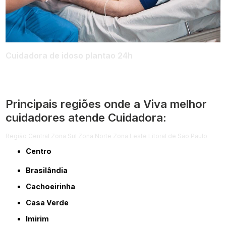
Cuidadora de idoso plantao 24h
Principais regiões onde a Viva melhor
cuidadores atende Cuidadora:
Região Central
Zona Sul
Zona Norte
Zona Leste
Litoral de São Paulo
Centro
Brasilândia
Cachoeirinha
Casa Verde
Imirim