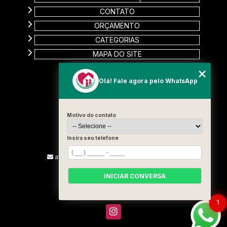
CONTATO
ORÇAMENTO
CATEGORIAS
MAPA DO SITE
CONTATO
Olá! Fale agora pelo WhatsApp
Rua Carinas, 356 - Jardim Estela
Santo André - SP
Motivo do contato
CEP: 09185-510
(11) 99715-3131
Insira seu telefone
(13) 9887-2187
atendimento@vivamelhorcuidadores.com
INICIAR CONVERSA
SIGA-NOS!
1