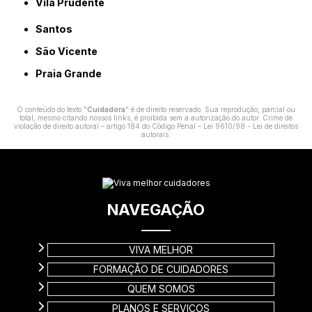
Vila Prudente
Santos
São Vicente
Praia Grande
O conteúdo do texto "
Cuidadora
" é de direito reservado. Sua reprodução, parcial ou
total, mesmo citando nossos links, é proibida sem a autorização do autor. Crime de
violação de direito autoral – artigo 184 do Código Penal –
Lei 9610/98 - Lei de direitos
autorais
.
NAVEGAÇÃO
VIVA MELHOR
FORMAÇÃO DE CUIDADORES
QUEM SOMOS
PLANOS E SERVIÇOS