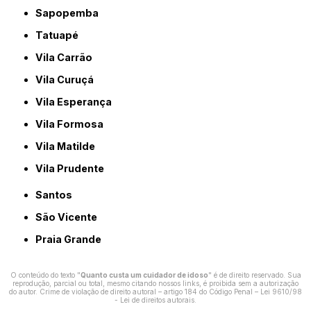
Sapopemba
Tatuapé
Vila Carrão
Vila Curuçá
Vila Esperança
Vila Formosa
Vila Matilde
Vila Prudente
Santos
São Vicente
Praia Grande
O conteúdo do texto "
Quanto custa um cuidador de idoso
" é de direito reservado. Sua
reprodução, parcial ou total, mesmo citando nossos links, é proibida sem a autorização
do autor. Crime de violação de direito autoral – artigo 184 do Código Penal –
Lei 9610/98
- Lei de direitos autorais
.