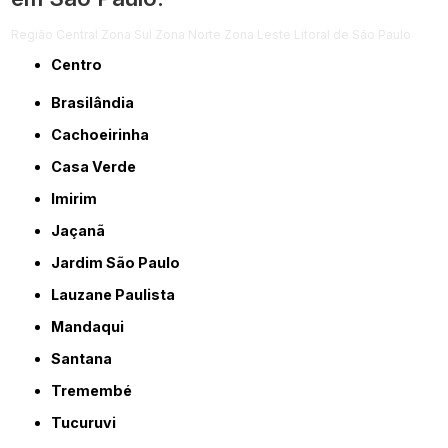
Região Central
Zona Sul
Zona Norte
Zona Leste
Litoral de São Paulo
Centro
Brasilândia
Cachoeirinha
Casa Verde
Imirim
Jaçanã
Jardim São Paulo
Lauzane Paulista
Mandaqui
Santana
Tremembé
Tucuruvi