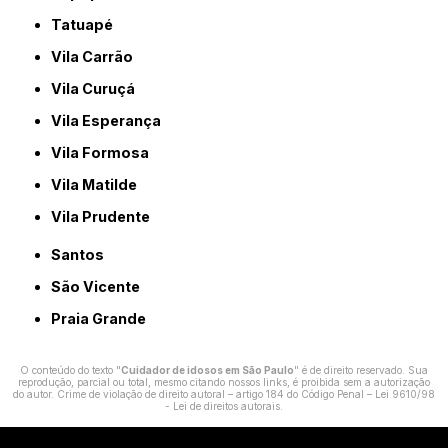
Tatuapé
Vila Carrão
Vila Curuçá
Vila Esperança
Vila Formosa
Vila Matilde
Vila Prudente
Santos
São Vicente
Praia Grande
O conteúdo do texto "
Cuidador de idosos em São Paulo
" é de direito reservado. Sua
reprodução, parcial ou total, mesmo citando nossos links, é proibida sem a autorização
do autor. Crime de violação de direito autoral – artigo 184 do Código Penal –
Lei 9610/98
- Lei de direitos autorais
.