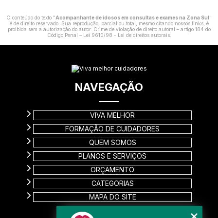
O conteúdo do texto "
Acompanhante de idosos em consultas e exames na Zona Sul
"
é de direito reservado. Sua reprodução, parcial ou total, mesmo citando nossos links, é
proibida sem a autorização do autor. Crime de violação de direito autoral – artigo 184 do
Código Penal –
Lei 9610/98 - Lei de direitos autorais
.
NAVEGAÇÃO
VIVA MELHOR
FORMAÇÃO DE CUIDADORES
QUEM SOMOS
PLANOS E SERVIÇOS
ORÇAMENTO
CATEGORIAS
MAPA DO SITE