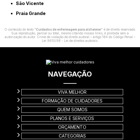
São Vicente
Praia Grande
O conteúdo do texto "
Cuidados de enfermagem para alzheimer
" é de direito reservado.
Sua reprodução, parcial ou total, mesmo citando nossos links, é proibida sem a
autorização do autor. Crime de violação de direito autoral – artigo 184 do Código Penal –
Lei 9610/98 - Lei de direitos autorais
.
NAVEGAÇÃO
VIVA MELHOR
FORMAÇÃO DE CUIDADORES
QUEM SOMOS
PLANOS E SERVIÇOS
ORÇAMENTO
CATEGORIAS