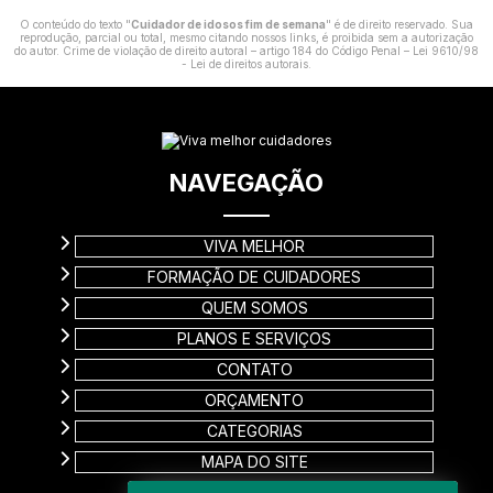
O conteúdo do texto "
Cuidador de idosos fim de semana
" é de direito reservado. Sua
reprodução, parcial ou total, mesmo citando nossos links, é proibida sem a autorização
do autor. Crime de violação de direito autoral – artigo 184 do Código Penal –
Lei 9610/98
- Lei de direitos autorais
.
NAVEGAÇÃO
VIVA MELHOR
FORMAÇÃO DE CUIDADORES
QUEM SOMOS
PLANOS E SERVIÇOS
CONTATO
ORÇAMENTO
CATEGORIAS
MAPA DO SITE