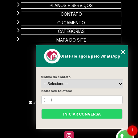
PLANOS E SERVIÇOS
CONTATO
ORÇAMENTO
CATEGORIAS
MAPA DO SITE
CONTATO
Olá! Fale agora pelo WhatsApp
Rua Carinas, 356 - Jardim Estela
Santo André - SP
Motivo do contato
CEP: 09185-510
(11) 99715-3131
Insira seu telefone
(13) 9887-2187
atendimento@vivamelhorcuidadores.com
INICIAR CONVERSA
SIGA-NOS!
1