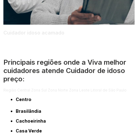
Cuidador idoso acamado
Principais regiões onde a Viva melhor
cuidadores atende Cuidador de idoso
preço:
Região Central
Zona Sul
Zona Norte
Zona Leste
Litoral de São Paulo
Centro
Brasilândia
Cachoeirinha
Casa Verde