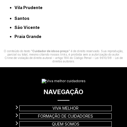
Vila Prudente
Santos
São Vicente
Praia Grande
O conteúdo do texto "
Cuidador de idoso preço
" é de direito reservado. Sua reprodução,
parcial ou total, mesmo citando nossos links, é proibida sem a autorização do autor.
Crime de violação de direito autoral – artigo 184 do Código Penal –
Lei 9610/98 - Lei de
direitos autorais
.
NAVEGAÇÃO
VIVA MELHOR
FORMAÇÃO DE CUIDADORES
QUEM SOMOS