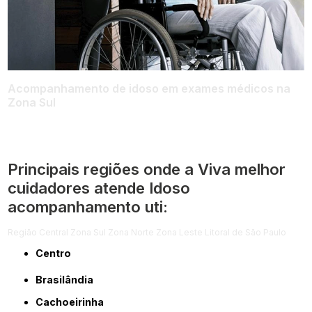
Acompanhamento de idoso em exames médicos na
Zona Sul
Principais regiões onde a Viva melhor
cuidadores atende Idoso
acompanhamento uti:
Região Central
Zona Sul
Zona Norte
Zona Leste
Litoral de São Paulo
Centro
Brasilândia
Cachoeirinha