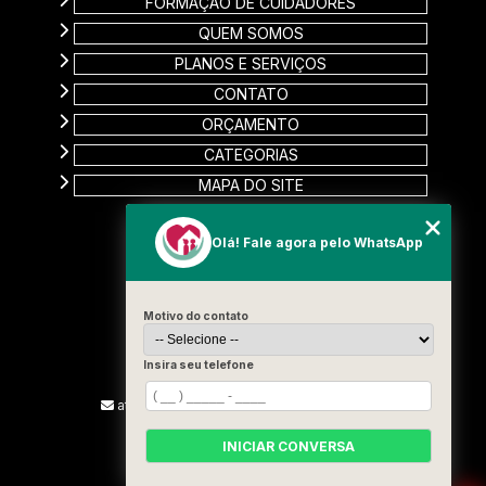
FORMAÇÃO DE CUIDADORES
QUEM SOMOS
PLANOS E SERVIÇOS
CONTATO
ORÇAMENTO
CATEGORIAS
MAPA DO SITE
CONTATO
Olá! Fale agora pelo WhatsApp
Rua Carinas, 356 - Jardim Estela
Santo André - SP
Motivo do contato
CEP: 09185-510
(11) 99715-3131
Insira seu telefone
(13) 9887-2187
atendimento@vivamelhorcuidadores.com
INICIAR CONVERSA
SIGA-NOS!