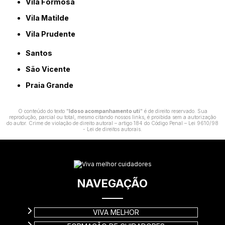
Vila Formosa
Vila Matilde
Vila Prudente
Santos
São Vicente
Praia Grande
O conteúdo do texto "
Idoso acompanhamento uti
" é de direito reservado. Sua
reprodução, parcial ou total, mesmo citando nossos links, é proibida sem a autorização
do autor. Crime de violação de direito autoral – artigo 184 do Código Penal –
Lei 9610/98
- Lei de direitos autorais
.
NAVEGAÇÃO
VIVA MELHOR