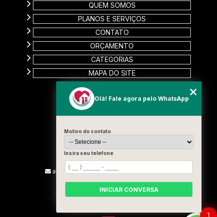
QUEM SOMOS
PLANOS E SERVIÇOS
CONTATO
ORÇAMENTO
CATEGORIAS
MAPA DO SITE
CONTATO
Olá! Fale agora pelo WhatsApp
Rua Carinas, 356 - Jardim Estela
Santo André - SP
Motivo do contato
CEP: 09185-510
(11) 99715-3131
Insira seu telefone
(13) 9887-2187
atendimento@vivamelhorcuidadores.com
INICIAR CONVERSA
SIGA-NOS!
1