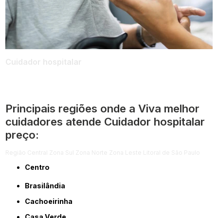
Cuidador hospitalar
Principais regiões onde a Viva melhor
cuidadores atende Cuidador hospitalar
preço:
Região Central
Zona Sul
Zona Norte
Zona Leste
Litoral de São Paulo
Centro
Brasilândia
Cachoeirinha
Casa Verde