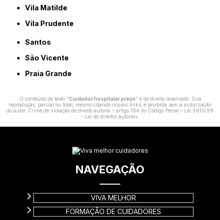
Vila Matilde
Vila Prudente
Santos
São Vicente
Praia Grande
O conteúdo do texto "
Cuidador hospitalar preço
" é de direito reservado. Sua
reprodução, parcial ou total, mesmo citando nossos links, é proibida sem a autorização
do autor. Crime de violação de direito autoral – artigo 184 do Código Penal –
Lei 9610/98
- Lei de direitos autorais
.
NAVEGAÇÃO
VIVA MELHOR
FORMAÇÃO DE CUIDADORES