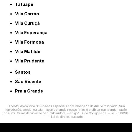
Tatuapé
Vila Carrão
Vila Curuçá
Vila Esperança
Vila Formosa
Vila Matilde
Vila Prudente
Santos
São Vicente
Praia Grande
O conteúdo do texto "
Cuidados especiais com idosos
" é de direito reservado. Sua
reprodução, parcial ou total, mesmo citando nossos links, é proibida sem a autorização
do autor. Crime de violação de direito autoral – artigo 184 do Código Penal –
Lei 9610/98
- Lei de direitos autorais
.