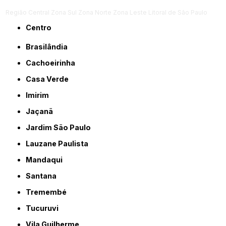
Região Central
Zona Sul
Zona Norte
Zona Leste
Litoral de São Paulo
Centro
Brasilândia
Cachoeirinha
Casa Verde
Imirim
Jaçanã
Jardim São Paulo
Lauzane Paulista
Mandaqui
Santana
Tremembé
Tucuruvi
Vila Guilherme