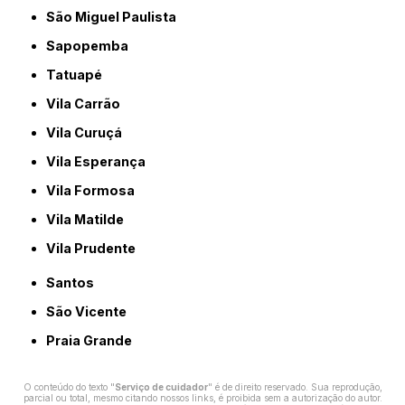
São Miguel Paulista
Sapopemba
Tatuapé
Vila Carrão
Vila Curuçá
Vila Esperança
Vila Formosa
Vila Matilde
Vila Prudente
Santos
São Vicente
Praia Grande
O conteúdo do texto "
Serviço de cuidador
" é de direito reservado. Sua reprodução,
parcial ou total, mesmo citando nossos links, é proibida sem a autorização do autor.