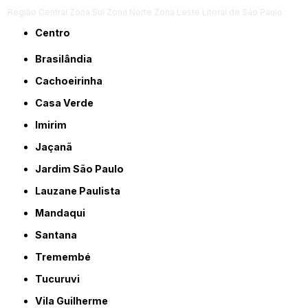
Região Central
Zona Sul
Zona Norte
Zona Leste
Litoral de São Paulo
Centro
Brasilândia
Cachoeirinha
Casa Verde
Imirim
Jaçanã
Jardim São Paulo
Lauzane Paulista
Mandaqui
Santana
Tremembé
Tucuruvi
Vila Guilherme