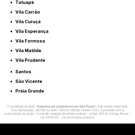
Tatuapé
Vila Carrão
Vila Curuçá
Vila Esperança
Vila Formosa
Vila Matilde
Vila Prudente
Santos
São Vicente
Praia Grande
O conteúdo do texto "
Empresa de cuidadores em São Paulo
" é de direito reservado.
Sua reprodução, parcial ou total, mesmo citando nossos links, é proibida sem a
autorização do autor. Crime de violação de direito autoral – artigo 184 do Código Penal –
Lei 9610/98 - Lei de direitos autorais
.