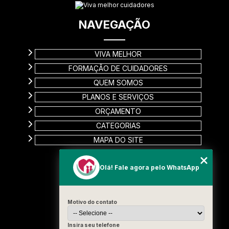
NAVEGAÇÃO
VIVA MELHOR
FORMAÇÃO DE CUIDADORES
QUEM SOMOS
PLANOS E SERVIÇOS
ORÇAMENTO
CATEGORIAS
MAPA DO SITE
CONTATO
Olá! Fale agora pelo WhatsApp
Rua Carinas, 356 - Jardim Estela
Santo André - SP
Motivo do contato
CEP: 09185-510
(11) 99715-3131
Insira seu telefone