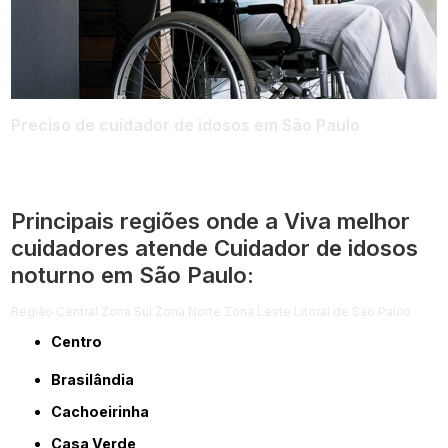
Preciso de cuidador de idosos em São Paulo
Principais regiões onde a Viva melhor
cuidadores atende Cuidador de idosos
noturno em São Paulo:
Região Central
Zona Sul
Zona Norte
Zona Leste
Litoral de São Paulo
Centro
Brasilândia
Cachoeirinha
Casa Verde