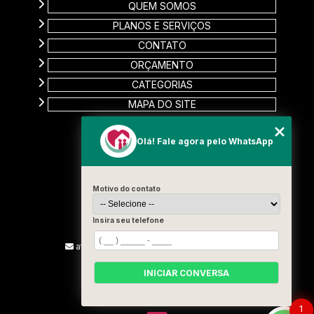
QUEM SOMOS
PLANOS E SERVIÇOS
CONTATO
ORÇAMENTO
CATEGORIAS
MAPA DO SITE
CONTATO
Olá! Fale agora pelo WhatsApp
Rua Carinas, 356 - Jardim Estela
Santo André - SP
Motivo do contato
CEP: 09185-510
(11) 99715-3131
Insira seu telefone
(13) 9887-2187
atendimento@vivamelhorcuidadores.com
INICIAR CONVERSA
SIGA-NOS!
1