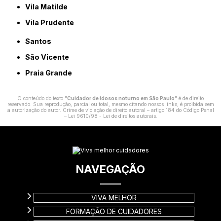
Vila Matilde
Vila Prudente
Santos
São Vicente
Praia Grande
O conteúdo do texto "
Cuidador de idosos noturno em São Paulo
" é de direito
reservado. Sua reprodução, parcial ou total, mesmo citando nossos links, é proibida sem
a autorização do autor. Crime de violação de direito autoral – artigo 184 do Código Penal
–
Lei 9610/98 - Lei de direitos autorais
.
NAVEGAÇÃO
VIVA MELHOR
FORMAÇÃO DE CUIDADORES