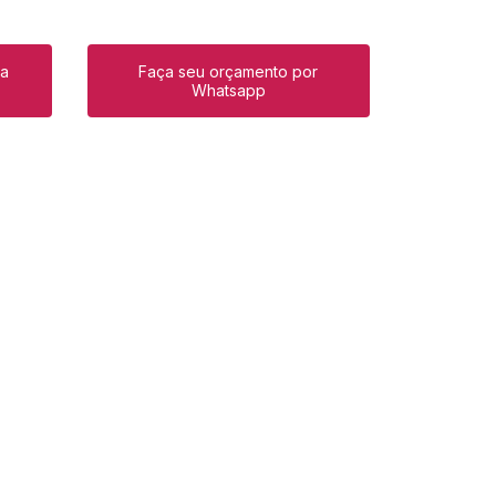
ra
Faça seu orçamento por
Whatsapp