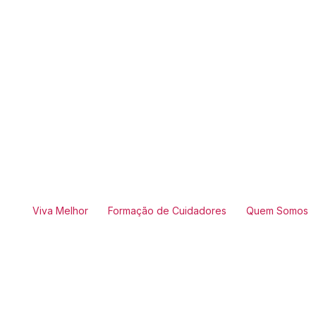
Viva Melhor
Formação de Cuidadores
Quem Somos