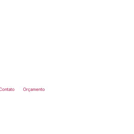
Contato
Orçamento